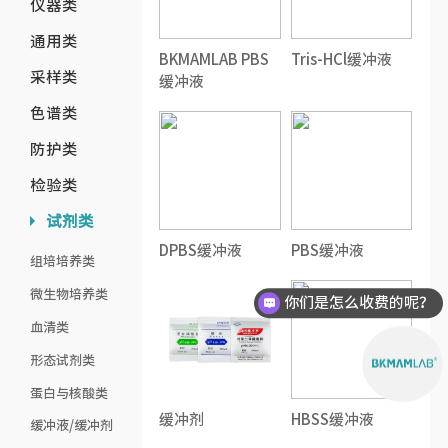
仪器类
通用类
BKMAMLAB PBS
Tris-HCl缓冲液
采样类
缓冲液
色谱类
防护类
检验类
试剂类
DPBS缓冲液
PBS缓冲液
组培培养类
微生物培养类
你们是怎么收费的呢？
血清类
形态试剂类
蛋白与核酸类
缓冲剂
HBSS缓冲液
缓冲液/缓冲剂