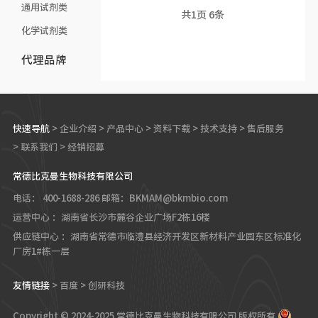
通用试剂类
共
1
页
6
条
化学试剂类
代理品牌
快速导航
>
企业介绍
>
产品中心
>
资料下载
>
技术支持
>
售后服务
>
联系我们
>
经销招募
常德比克曼生物科技有限公司
电话： 400-1688-286
邮箱：BKMAM@bkmbio.com
运营中心 ：湖南省长沙市麓谷企业广场F2栋16楼
供应链中心 ：湖南省常德市临澧县经济开发区新材料产业园东区标准化
厂房1#栋一层
友情链接
>
百度
>
创研科技
Copyright © 2024-2025 常德比克曼生物科技有限公司 版权所有