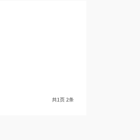
共
1
页
2
条