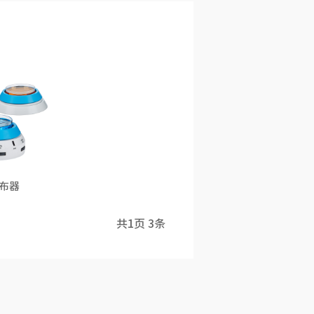
布器
共
1
页
3
条