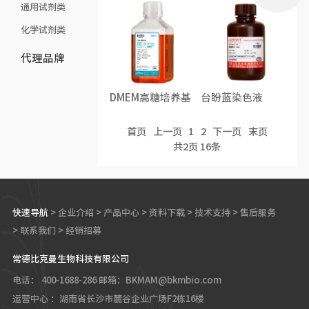
通用试剂类
化学试剂类
代理品牌
DMEM高糖培养基
台盼蓝染色液
首页
上一页
1
2
下一页
末页
共
2
页
16
条
快速导航
>
企业介绍
>
产品中心
>
资料下载
>
技术支持
>
售后服务
>
联系我们
>
经销招募
常德比克曼生物科技有限公司
电话： 400-1688-286
邮箱：BKMAM@bkmbio.com
运营中心 ：湖南省长沙市麓谷企业广场F2栋16楼