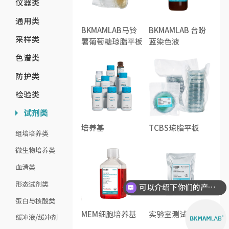
仪器类
通用类
BKMAMLAB马铃
BKMAMLAB 台盼
采样类
薯葡萄糖琼脂平板
蓝染色液
色谱类
防护类
检验类
试剂类
培养基
TCBS琼脂平板
组培培养类
微生物培养类
血清类
形态试剂类
可以介绍下你们的产品么？
蛋白与核酸类
MEM细胞培养基
实验室测试片
缓冲液/缓冲剂